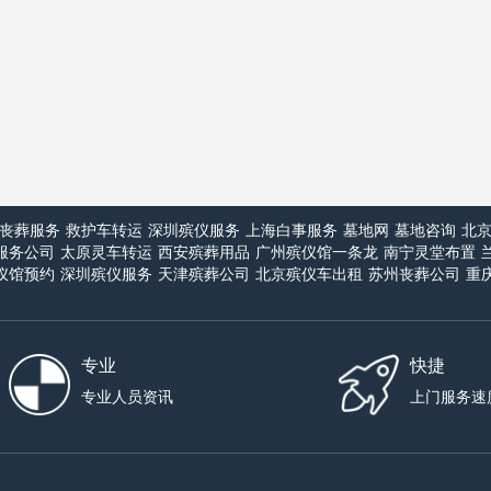
丧葬服务
救护车转运
深圳殡仪服务
上海白事服务
墓地网
墓地咨询
北
服务公司
太原灵车转运
西安殡葬用品
广州殡仪馆一条龙
南宁灵堂布置
仪馆预约
深圳殡仪服务
天津殡葬公司
北京殡仪车出租
苏州丧葬公司
重
专业
快捷
专业人员资讯
上门服务速