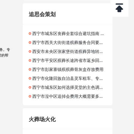
追思会策划
西宁市城东区丧葬全套综合避坑指南 殡葬一站式全套资质明细
西宁市西关大街街道殡葬服务合同要注意什么？避免隐形消费透明报价技巧
务。专
西安市未央区张家堡街道殡葬异地转运咨询服务
时的帮
西宁市平安区殡葬长途跨省市返乡回家灵车护送接运明细价格
西宁市彭家寨镇殡殡葬骨灰盒存放费用
西宁市化隆回族自治县灵车租车、专注殡葬服务公司、殡葬悼念会
西宁市城东区如何选择灵堂的主色调？殡仪服务、灵车外运
西宁市湟中区追掉会费用大概需要多少？殡仪服务电话、灵车冷藏设备
火葬场火化