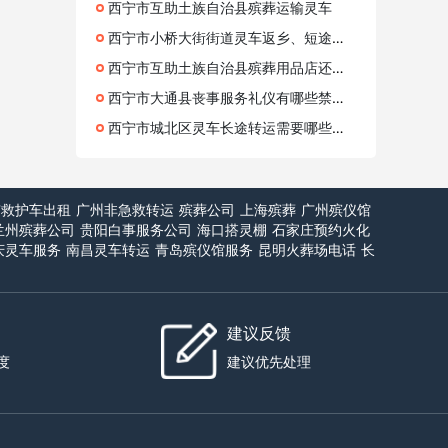
西宁市互助土族自治县殡葬运输灵车
西宁市小桥大街街道灵车返乡、短途殡葬车租赁
西宁市互助土族自治县殡葬用品店还卖哪些用品?寿衣定制费用、灵车租车
西宁市大通县丧事服务礼仪有哪些禁忌需要注意？灵车转接、冰棺出租
西宁市城北区灵车长途转运需要哪些手续？灵车服务、丧事服务、收费合理、快速上门
京救护车出租
广州非急救转运
殡葬公司
上海殡葬
广州殡仪馆
兰州殡葬公司
贵阳白事服务公司
海口搭灵棚
石家庄预约火化
庆灵车服务
南昌灵车转运
青岛殡仪馆服务
昆明火葬场电话
长
建议反馈
度
建议优先处理