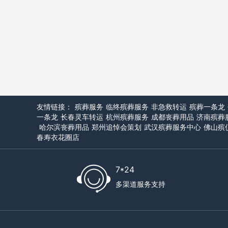
友情链接：
殡葬服务
临终殡葬服务
非急救转运
殡葬一条龙
一条龙
长春灵车转运
杭州殡葬服务
成都丧葬用品
济南殡葬
哈尔滨丧葬用品
郑州追悼会策划
武汉殡葬服务中心
佛山殡
春寿衣花圈店
7*24
多渠道服务支持