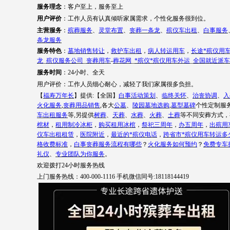
服务理念
：客户至上，服务至上
用户评价
：工作人员有认真倾听家属需求，个性化服务很到位。
主营服务
：
殡葬服务
、
灵堂布置
、
丧葬一条龙
、
殡仪车出租
、
白事服务
条龙服务
服务特色
：
墓地销售转让
，
救护车出租
，
病人转运用车
，
长途*殡仪用
龙
_
殡仪服务公司
_
丧葬用车
-
葬花网
_
*殡仪*殡仪用车外运
_
全国就近派车
服务时间
：
24小时、全天
用户评价：
工作人员细心耐心，减轻了我们
家属
很多负担。
【
福寿万年长
】提供
:【全国】
白事活动策划
、
临终关怀
、
治丧协调
、
入
火化服务
,
丧葬用品销售
,各大
公墓
、
陵园墓地选购
,
墓型墓碑
个性定制服
车出租服务
等
,另提供
树葬
、
天葬
、
水葬
、
火葬
、
土葬
等不同安葬方式，
棺材
，
租用制冷冰柜
，
购买租用冰棺
，
祭祀三周年
，
办五周年
，
出殡用
仪车出租租赁
，
医院附近
，
最近的*殡仪电话
，
跨省市*殡仪用车转运多
格收费标准
，
白事丧葬服务流程有哪些
？
火化服务如何预约
？
免费专车
礼仪
、
专业团队为你服务
。
欢迎拨打
24小时服务热线
上门服务热线：
400-000-1116 手机微信同号:18118144419