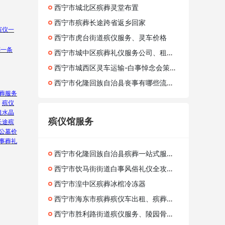
西宁市城北区殡葬灵堂布置
西宁市殡葬长途跨省返乡回家
殡仪一
西宁市虎台街道殡仪服务、灵车价格
葬一条
西宁市城中区殡葬礼仪服务公司、租冰棺、跨省灵车租车收费标准
西宁市城西区灵车运输​-白事悼念会策划、24小时服务
西宁市化隆回族自治县丧事有哪些流程？公墓价格、白事陵园咨询
火葬服务
、
殡仪
租水晶
殡仪馆服务
长途殡
公墓价
事葬礼
西宁市化隆回族自治县殡葬一站式服务商挑选技巧 殡葬综合全套收费明细
西宁市饮马街街道白事风俗礼仪全攻略，头七祭祀清明扫墓与代客祭扫
西宁市湟中区殡葬冰棺冷冻器
西宁市海东市殡葬殡仪车出租、殡葬殡仪车运输灵车护送接运
西宁市胜利路街道殡仪服务、陵园骨灰存放处