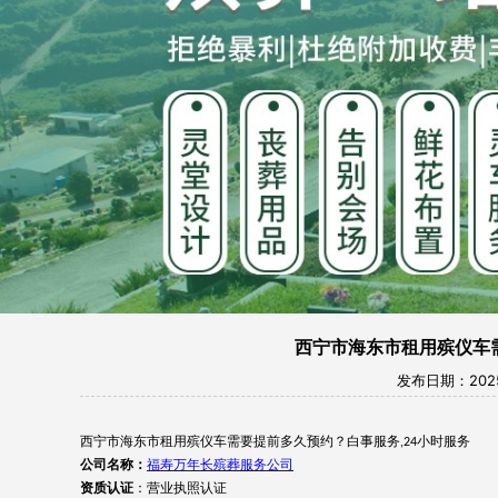
西宁市海东市租用殡仪车
发布日期：2025-
西宁市海东市
租用
殡仪车
需要提前多久预约
？
白事服务
小时服务
,24
公司名称：
福寿万年长殡葬服务公司
资质认证
：营业执照认证