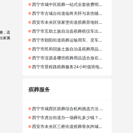
西宁市城中区殡葬一站式全套收费明细 殡葬综合机构服务商科普
西宁市古城台街道临终关怀与哀伤辅导，丧亲心理疏导及安宁疗护资源推荐
西安市未央区张家堡街道殡葬异地转运咨询服务
西宁市互助土族自治县殡葬殡仪车出租、殡葬灵车护送接运费用跨省长途转运
雅，适
出家属
西宁市朝阳街道殡葬运输用车、灵车收费标准
西宁市民和回族土族自治县殡葬用品店有卖寿衣吗?骨灰盒定制服务、办理死亡殡葬证
西宁市湟源县哪些殡葬用品适合放在灵堂？送葬车出租、殡葬服务有限公司
西宁市景程路殡葬服务24小时值班电话是多少？殡葬服务公司、灵车丧事一条龙、收费合理
殡葬服务
西宁市城西区殡葬综合机构挑选方法 丧葬全套一站式机构标准
西宁市虎台街道办一场葬礼多少钱？殡葬一条龙收费项目与性价比分析
西安市未央区三桥街道殡葬骨灰跨城转运护送咨询服务