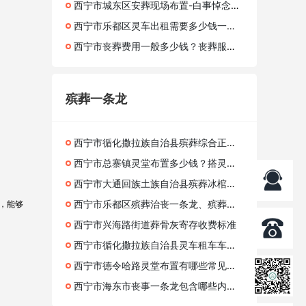
西宁市城东区安葬现场布置-白事悼念会策划、24小时服务
西宁市乐都区灵车出租需要多少钱一公里？寿衣定制电话、骨灰盒价格
西宁市丧葬费用一般多少钱？丧葬服务、陵园价格
殡葬一条龙
西宁市循化撒拉族自治县殡葬综合正规报价参考 丧葬全套全套服务商标准
西宁市总寨镇灵堂布置多少钱？搭灵棚告别厅租用与花圈定制攻略
西宁市大通回族土族自治县殡葬冰棺价格
西宁市乐都区殡葬治丧一条龙、殡葬租殡仪车
，能够
西宁市兴海路街道葬骨灰寄存收费标准
西宁市循化撒拉族自治县灵车租车车辆、专注殡葬服务平台、丧葬灵棚服务
西宁市德令哈路灵堂布置有哪些常见风格？陵园白事、免费专车接送
西宁市海东市丧事一条龙包含哪些内容？灵堂布置、殡葬用品