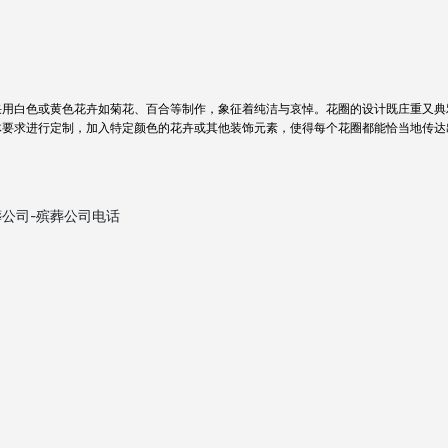
采用白色或黄色花卉如菊花、百合等制作，象征着纯洁与哀悼。花圈的设计既庄重又典
体要求进行定制，加入特定颜色的花卉或其他装饰元素，使得每个花圈都能恰当地传达
公司-殡葬公司电话