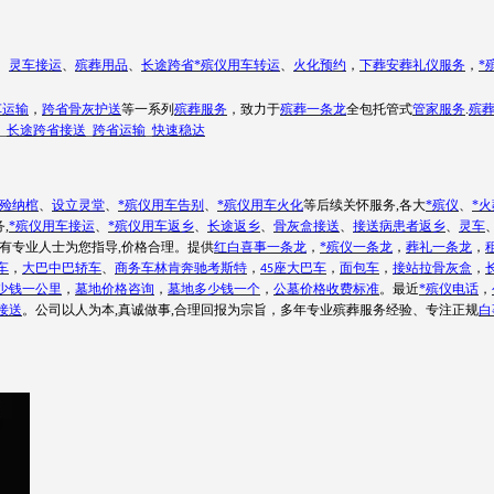
、
灵车接运
、
殡葬用品
、
长途跨省*殡仪用车转运
、
火化预约
，
下葬安葬礼仪服务
，
*
车运输
，
跨省骨灰护送
等一系列
殡葬服务
，致力于
殡葬一条龙
全包托管式
管家服务
.
殡
_
长途跨省接送
_
跨省运输
_
快速稳达
殓纳棺
、
设立灵堂
、
*殡仪用车告别
、
*殡仪用车火化
等后续关怀服务
,各大
*殡仪
、
*
务
,
*殡仪用车接运
、
*殡仪用车返乡
、
长途返乡
、
骨灰盒接送
、
接送病患者返乡
、
灵车
有专业人士为您指导
,价格合理。提供
红白喜事一条龙
，
*殡仪一条龙
，
葬礼一条龙
，
车
，
大巴中巴轿车
、
商务车林肯奔驰考斯特
，
座大巴车
，
面包车
，
接站拉骨灰盒
，
45
少钱一公里
，
墓地价格咨询
，
墓地多少钱一个
，
公墓价格收费标准
。最近
*殡仪电话
，
接送
。公司以人为本
,真诚做事,合理回报为宗旨，多年专业殡葬服务经验、专注正规
白