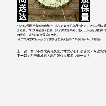
*殡仪花圈用于装饰悼念场所，表达对逝者的哀思与敬意。这些花圈多
合放置于*殡仪内的显著位置。除了传统样式外，也可以根据家属的具
的情感，成为对逝者最后的致敬。
西宁市海东市
租用
殡仪车
需要提前多久预约
？
白事服务
小时服务
,
24
上一篇：
西宁市西大街骨灰盒尺寸大小有什么讲究？专业丧葬
下一篇：
西宁市城东区出租殡仪灵车多少钱一天？