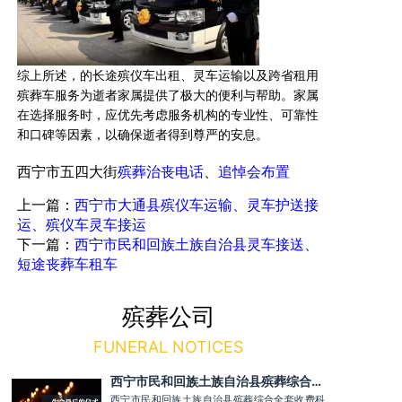
综上所述，的长途殡仪车出租、
灵车
运输以及跨省租用
殡葬车服务为逝者家属提供了极大的便利与帮助。家属
在选择服务时，应优先考虑服务机构的专业性、可靠性
和口碑等因素，以确保逝者得到尊严的安息。
西宁市五四大街
殡葬治丧
电话
、
追悼会布置
上一篇：
西宁市大通县殡仪车运输、灵车护送接
运、殡仪车灵车接运
下一篇：
西宁市民和回族土族自治县灵车接送、
短途丧葬车租车
殡葬公司
FUNERAL NOTICES
西宁市民和回族土族自治县殡葬综合全
套收费科普 丧葬全套一站式价格科普
西宁市民和回族土族自治县殡葬综合全套收费科