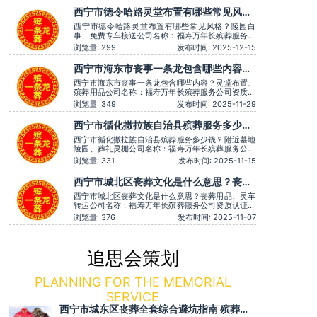
沓误事。主营服务：殡葬服务、灵堂布置、丧葬一条
西宁市德令哈路灵堂布置有哪些常见风
龙、殡仪车出租、白事服务、灵车接运、殡葬用品、长
格？陵园白事、免费专车接送
途跨省殡葬用车
西宁市德令哈路灵堂布置有哪些常见风格？陵园白
事、免费专车接送公司名称：福寿万年长殡葬服务公
司资质认证：营业执照认证服务理念：客户至上，服
浏览量: 299
发布时间: 2025-12-15
务至上服务时间：全天在线用户评价：一条龙服务用
心得体，让逝者有尊严。主营服务：殡葬服务、灵堂
西宁市海东市丧事一条龙包含哪些内容？
布置、丧葬一条龙、殡仪车出租、白事服务、灵车接
灵堂布置、殡葬用品
运、殡葬用品、长途跨省殡葬
西宁市海东市丧事一条龙包含哪些内容？灵堂布置、
殡葬用品公司名称：福寿万年长殡葬服务公司资质认
证：营业执照认证服务理念：客户至上，服务至上服
浏览量: 349
发布时间: 2025-11-29
务时间：全天在线用户评价：服务时言语温和，安抚
情绪很到位，专业可靠。主营服务：殡葬服务、灵堂
西宁市循化撒拉族自治县殡葬服务多少
布置、丧葬一条龙、殡仪车出租、白事服务、灵车接
钱？附近墓地陵园、葬礼灵棚
运、殡葬用品、长途跨省殡
西宁市循化撒拉族自治县殡葬服务多少钱？附近墓地
陵园、葬礼灵棚公司名称：福寿万年长殡葬服务公司
资质认证：营业执照认证服务理念：客户至上，服务
浏览量: 331
发布时间: 2025-11-15
至上服务时间：全天在线用户评价：价格透明，没有
隐形消费。主营服务：殡葬服务、灵堂布置、丧葬一
西宁市城北区丧葬文化是什么意思？丧葬
条龙、殡仪车出租、白事服务、灵车接运、殡葬用
用品、灵车转运
品、长途跨省殡葬用车、火化
西宁市城北区丧葬文化是什么意思？丧葬用品、灵车
转运公司名称：福寿万年长殡葬服务公司资质认证：
营业执照认证服务理念：客户至上，服务至上服务时
浏览量: 376
发布时间: 2025-11-07
间：全天在线用户评价：服务有认真倾听家属需求，
个性化服务很到位。主营服务：殡葬服务、灵堂布
置、丧葬一条龙、殡仪车出租、白事服务、灵车接
运、殡葬用品、长途跨省殡葬用
追思会策划
PLANNING FOR THE MEMORIAL
SERVICE
西宁市城东区丧葬全套综合避坑指南 殡葬一