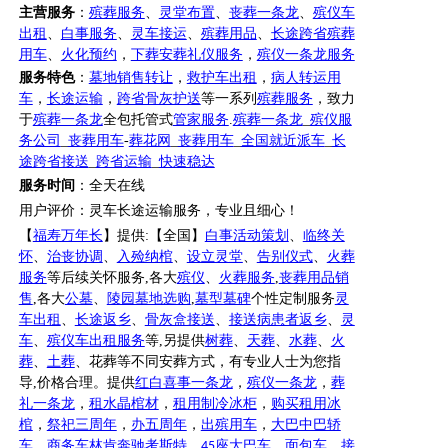
主营服务
：
殡葬服务
、
灵堂布置
、
丧葬一条龙
、
殡仪车
出租
、
白事服务
、
灵车接运
、
殡葬用品
、
长途跨省殡葬
用车
、
火化预约
，
下葬安葬礼仪服务
，
殡仪一条龙服务
服务特色
：
墓地销售转让
，
救护车出租
，
病人转运用
车
，
长途运输
，
跨省骨灰护送
等一系列
殡葬服务
，致力
于
殡葬一条龙
全包托管式
管家服务
.
殡葬一条龙
_
殡仪服
务公司
_
丧葬用车
-
葬花网
_
丧葬用车
_
全国就近派车
_
长
途跨省接送
_
跨省运输
_
快速稳达
服务时间
：全天在线
用户评价：
灵车长途运输服务，专业且细心！
【
福寿万年长
】提供
:【全国】
白事活动策划
、
临终关
怀
、
治丧协调
、
入殓纳棺
、
设立灵堂
、
告别仪式
、
火葬
服务
等后续关怀服务
,各大
殡仪
、
火葬服务
,
丧葬用品销
售
,各大
公墓
、
陵园墓地选购
,
墓型墓碑
个性定制服务
灵
车出租
、
长途返乡
、
骨灰盒接送
、
接送病患者返乡
、
灵
车
、
殡仪车出租服务
等
,另提供
树葬
、
天葬
、
水葬
、
火
葬
、
土葬
、花葬等不同安葬方式，有专业人士为您指
导
,价格合理。提供
红白喜事一条龙
，
殡仪一条龙
，
葬
礼一条龙
，
租水晶棺材
，
租用制冷冰柜
，
购买租用冰
棺
，
祭祀三周年
，
办五周年
，
出殡用车
，
大巴中巴轿
车
、
商务车林肯奔驰考斯特
，
座大巴车
，
面包车
，
接
45