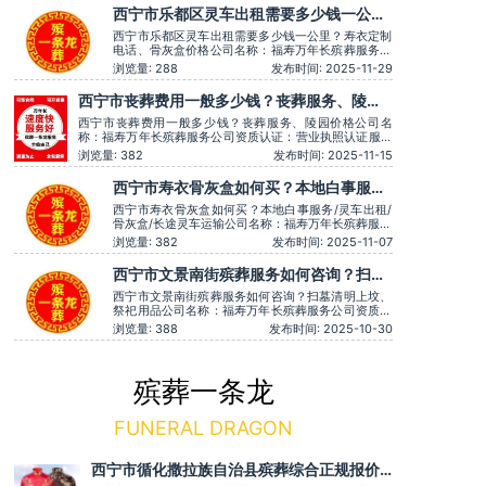
事。主营服务：殡葬服务、灵堂布置、丧葬一条龙、
西宁市乐都区灵车出租需要多少钱一公
殡仪车出租、白事服务、灵车接运、殡葬用品、长途
里？寿衣定制电话、骨灰盒价格
跨省殡葬用车、火化预约，下葬
西宁市乐都区灵车出租需要多少钱一公里？寿衣定制
电话、骨灰盒价格公司名称：福寿万年长殡葬服务公
司资质认证：营业执照认证服务理念：客户至上，服
浏览量: 288
发布时间: 2025-11-29
务至上服务时间：全天在线用户评价：服务时言语温
和，安抚情绪很到位，专业可靠。主营服务：殡葬服
西宁市丧葬费用一般多少钱？丧葬服务、陵园
务、灵堂布置、丧葬一条龙、殡仪车出租、白事服
价格
务、灵车接运、殡葬用品、长
西宁市丧葬费用一般多少钱？丧葬服务、陵园价格公司名
称：福寿万年长殡葬服务公司资质认证：营业执照认证服务
理念：客户至上，服务至上服务时间：全天在线用户评价：
浏览量: 382
发布时间: 2025-11-15
价格透明，没有隐形消费。主营服务：殡葬服务、灵堂布
置、丧葬一条龙、殡仪车出租、白事服务、灵车接运、殡葬
西宁市寿衣骨灰盒如何买？本地白事服务/
用品、长途跨省殡葬用车、火化预约，下葬安葬礼
灵车出租/骨灰盒/长途灵车运输
西宁市寿衣骨灰盒如何买？本地白事服务/灵车出租/
骨灰盒/长途灵车运输公司名称：福寿万年长殡葬服务
公司资质认证：营业执照认证服务理念：客户至上，
浏览量: 382
发布时间: 2025-11-07
服务至上服务时间：全天在线用户评价：服务有认真
倾听家属需求，个性化服务很到位。主营服务：殡葬
西宁市文景南街殡葬服务如何咨询？扫墓
服务、灵堂布置、丧葬一条龙、殡仪车出租、白事服
清明上坟、祭祀用品
务、灵车接运、殡葬用品、
西宁市文景南街殡葬服务如何咨询？扫墓清明上坟、
祭祀用品公司名称：福寿万年长殡葬服务公司资质认
证：营业执照认证服务理念：客户至上，服务至上用
浏览量: 388
发布时间: 2025-10-30
户评价：灵堂布置庄严，音乐选择也很贴切。主营服
务：殡葬服务、灵堂布置、丧葬一条龙、殡仪车出
租、白事服务、灵车接运、殡葬用品、长途跨省殡葬
用车、火化预约，下葬安葬礼
殡葬一条龙
FUNERAL DRAGON
西宁市循化撒拉族自治县殡葬综合正规报价