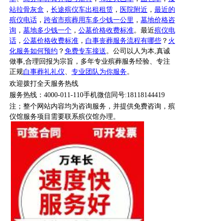
站拉骨灰盒
，
长途殡仪车出租租赁
，
医院附近
，
最近的
殡仪电话
，
跨省市殡葬用车多少钱一公里
，
墓地价格咨
询
，
墓地多少钱一个
，
公墓价格收费标准
。最近
殡仪电
话
，
公墓价格收费标准
，
白事丧葬服务流程有哪些
？
火
化服务如何预约
？
免费专车接送
。公司以人为本
,真诚
做事,合理回报为宗旨，多年专业殡葬服务经验、专注
正规
白事葬礼礼仪
、
专业团队为你服务
。
欢迎拨打全天服务热线
服务热线：
4000-011-110
手机微信同号
:18118144419
注；
整个网站内容均为咨询服务，并提供免费咨询，殡
仪馆服务项目需要联系殡仪馆办理
。