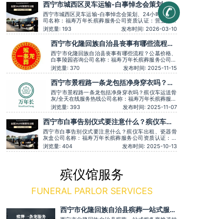
主营服务：殡葬服务、灵堂布置、丧葬一条龙、殡仪车
西宁市城西区灵车运输​-白事悼念会策划、
出租、白事服务、灵车接运、殡葬用品、长途跨省殡葬
24小时服务
用车、火化预
西宁市城西区灵车运输-白事悼念会策划、24小时服务公
司名称：福寿万年长殡葬服务公司资质认证：营业执照
认证服务理念：客户至上，服务至上服务时间：全天在
浏览量: 193
发布时间: 2026-03-10
线用户评价：时间守约，从不拖沓误事。主营服务：殡
葬服务、灵堂布置、丧葬一条龙、殡仪车出租、白事服
西宁市化隆回族自治县丧事有哪些流程？
务、灵车接运、殡葬用品、长途跨省殡葬用车、火化预
公墓价格、白事陵园咨询
约，下葬安葬
西宁市化隆回族自治县丧事有哪些流程？公墓价格、
白事陵园咨询公司名称：福寿万年长殡葬服务公司资
质认证：营业执照认证服务理念：客户至上，服务至
浏览量: 370
发布时间: 2025-11-15
上服务时间：全天在线用户评价：价格透明，没有隐
形消费。主营服务：殡葬服务、灵堂布置、丧葬一条
西宁市景程路一条龙包括净身穿衣吗？殡
龙、殡仪车出租、白事服务、灵车接运、殡葬用品、
仪车运送骨灰/全天在线服务热线
长途跨省殡葬用车、火化预
西宁市景程路一条龙包括净身穿衣吗？殡仪车运送骨
灰/全天在线服务热线公司名称：福寿万年长殡葬服务
公司资质认证：营业执照认证服务理念：客户至上，
浏览量: 393
发布时间: 2025-11-07
服务至上服务时间：全天在线用户评价：服务有认真
倾听家属需求，个性化服务很到位。主营服务：殡葬
西宁市白事告别仪式要注意什么？殡仪车出
服务、灵堂布置、丧葬一条龙、殡仪车出租、白事服
租、瓷器骨灰盒
务、灵车接运、殡葬用品、
西宁市白事告别仪式要注意什么？殡仪车出租、瓷器骨
灰盒公司名称：福寿万年长殡葬服务公司资质认证：营
业执照认证服务理念：客户至上，服务至上用户评价：
浏览量: 404
发布时间: 2025-10-13
专业细致入微，服务温暖人心。主营服务：殡葬服务、
灵堂布置、丧葬一条龙、殡仪车出租、白事服务、灵车
接运、殡葬用品、长途跨省殡葬用车、火化预约，下葬
安葬礼仪服务
殡仪馆服务
FUNERAL PARLOR SERVICES
西宁市化隆回族自治县殡葬一站式服务
商挑选技巧 殡葬综合全套收费明细