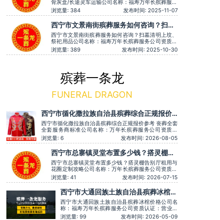
骨灰盒/长途灵车运输公司名称：福寿万年长殡葬服务
公司资质认证：营业执照认证服务理念：客户至上，
浏览量: 384
发布时间: 2025-11-07
服务至上服务时间：全天在线用户评价：服务有认真
倾听家属需求，个性化服务很到位。主营服务：殡葬
西宁市文景南街殡葬服务如何咨询？扫墓
服务、灵堂布置、丧葬一条龙、殡仪车出租、白事服
清明上坟、祭祀用品
务、灵车接运、殡葬用品、
西宁市文景南街殡葬服务如何咨询？扫墓清明上坟、
祭祀用品公司名称：福寿万年长殡葬服务公司资质认
证：营业执照认证服务理念：客户至上，服务至上用
浏览量: 389
发布时间: 2025-10-30
户评价：灵堂布置庄严，音乐选择也很贴切。主营服
务：殡葬服务、灵堂布置、丧葬一条龙、殡仪车出
租、白事服务、灵车接运、殡葬用品、长途跨省殡葬
用车、火化预约，下葬安葬礼
殡葬一条龙
FUNERAL DRAGON
西宁市循化撒拉族自治县殡葬综合正规报价
参考 丧葬全套全套服务商标准
西宁市循化撒拉族自治县殡葬综合正规报价参考 丧葬全套
全套服务商标准公司名称：万年长殡葬服务公司资质认
证：营业执照认证服务理念：客户至上，服务至上服务时
浏览量: 6
发布时间: 2026-08-05
间：全天在线主营服务：殡葬服务-灵堂布置-丧葬一条
龙-殡仪车出租-白事服务-灵车接运-殡葬用品-长途跨省殡
西宁市总寨镇灵堂布置多少钱？搭灵棚告
葬用车-下葬安葬礼仪服务，殡仪一条龙服务服务特色：
别厅租用与花圈定制攻略
墓地
西宁市总寨镇灵堂布置多少钱？搭灵棚告别厅租用与
花圈定制攻略公司名称：万年长殡葬服务公司资质认
证：营业执照认证服务理念：客户至上，服务至上服
浏览量: 41
发布时间: 2026-07-15
务时间：全天在线主营服务：殡葬服务-灵堂布置-丧
葬一条龙-殡仪车出租-白事服务-灵车接运-殡葬用品-
西宁市大通回族土族自治县殡葬冰棺价
长途跨省殡葬用车-下葬安葬礼仪服务，殡仪一条龙
格
服务服务特色：墓地销售转
西宁市大通回族土族自治县殡葬冰棺价格公司名
称：福寿万年长殡葬服务公司资质认证：营业执
照认证服务理念：客户至上，服务至上服务时
浏览量: 99
发布时间: 2026-05-09