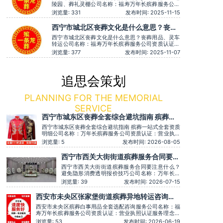
陵园、葬礼灵棚公司名称：福寿万年长殡葬服务公司
资质认证：营业执照认证服务理念：客户至上，服务
浏览量: 331
发布时间: 2025-11-15
至上服务时间：全天在线用户评价：价格透明，没有
隐形消费。主营服务：殡葬服务、灵堂布置、丧葬一
西宁市城北区丧葬文化是什么意思？丧葬
条龙、殡仪车出租、白事服务、灵车接运、殡葬用
用品、灵车转运
品、长途跨省殡葬用车、火化
西宁市城北区丧葬文化是什么意思？丧葬用品、灵车
转运公司名称：福寿万年长殡葬服务公司资质认证：
营业执照认证服务理念：客户至上，服务至上服务时
浏览量: 377
发布时间: 2025-11-07
间：全天在线用户评价：服务有认真倾听家属需求，
个性化服务很到位。主营服务：殡葬服务、灵堂布
置、丧葬一条龙、殡仪车出租、白事服务、灵车接
运、殡葬用品、长途跨省殡葬用
追思会策划
PLANNING FOR THE MEMORIAL
SERVICE
西宁市城东区丧葬全套综合避坑指南 殡葬一
站式全套资质明细
西宁市城东区丧葬全套综合避坑指南 殡葬一站式全套资质
明细公司名称：万年长殡葬服务公司资质认证：营业执照
认证服务理念：客户至上，服务至上服务时间：全天在线
浏览量: 5
发布时间: 2026-08-05
主营服务：殡葬服务-灵堂布置-丧葬一条龙-殡仪车出租-
白事服务-灵车接运-殡葬用品-长途跨省殡葬用车-下葬安
西宁市西关大街街道殡葬服务合同要注
葬礼仪服务，殡仪一条龙服务服务特色：墓地销售转让，
意什么？避免隐形消费透明报价技巧
西宁市西关大街街道殡葬服务合同要注意什么？
避免隐形消费透明报价技巧公司名称：万年长殡
葬服务公司资质认证：营业执照认证服务理念：
浏览量: 39
发布时间: 2026-07-15
客户至上，服务至上服务时间：全天在线主营服
务：殡葬服务-灵堂布置-丧葬一条龙-殡仪车出
西安市未央区张家堡街道殡葬异地转运咨询服
租-白事服务-灵车接运-殡葬用品-长途跨省殡葬
务
用车-下葬安葬礼仪服务，殡仪一条龙服务服务特
西安市未央区殡葬白事用品全套选配咨询服务公司名称：福
色：墓
寿万年长殡葬服务公司资质认证：营业执照认证服务理念：
客户至上，服务至上服务时间：全天在线用户评价：丧事一
浏览量: 53
发布时间: 2026-06-19