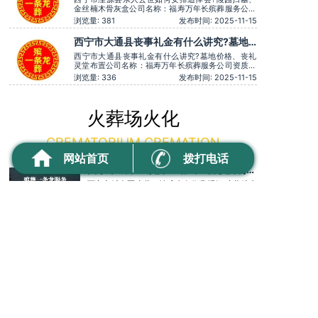
金丝楠木骨灰盒公司名称：福寿万年长殡葬服务公司
资质认证：营业执照认证服务理念：客户至上，服务
浏览量: 381
发布时间: 2025-11-15
至上服务时间：全天在线用户评价：价格透明，没有
隐形消费。主营服务：殡葬服务、灵堂布置、丧葬一
西宁市大通县丧事礼金有什么讲究?墓地
条龙、殡仪车出租、白事服务、灵车接运、殡葬用
价格、丧礼灵堂布置
品、长途跨省殡葬用车、火化预
西宁市大通县丧事礼金有什么讲究?墓地价格、丧礼
灵堂布置公司名称：福寿万年长殡葬服务公司资质认
证：营业执照认证服务理念：客户至上，服务至上服
浏览量: 336
发布时间: 2025-11-15
务时间：全天在线用户评价：价格透明，没有隐形消
费。主营服务：殡葬服务、灵堂布置、丧葬一条龙、
殡仪车出租、白事服务、灵车接运、殡葬用品、长途
跨省殡葬用车、火化预约，下
火葬场火化
CREMATORIUM CREMATION
网站首页
拨打电话
西宁市城中区殡葬一站式全套收费明细
殡葬综合机构服务商科普
西宁市城中区殡葬一站式全套收费明细 殡葬综合
机构服务商科普公司名称：万年长殡葬服务公司
资质认证：营业执照认证服务理念：客户至上，
浏览量: 6
发布时间: 2026-08-05
服务至上服务时间：全天在线主营服务：殡葬服
务-灵堂布置-丧葬一条龙-殡仪车出租-白事服务-
西宁市古城台街道临终关怀与哀伤辅导，
灵车接运-殡葬用品-长途跨省殡葬用车-下葬安葬
丧亲心理疏导及安宁疗护资源推荐
礼仪服务，殡仪一条龙服务服务特色：墓地销售
西宁市古城台街道临终关怀与哀伤辅导，丧亲心理疏
转让
导及安宁疗护资源推荐公司名称：万年长殡葬服务公
司资质认证：营业执照认证服务理念：客户至上，服
浏览量: 40
发布时间: 2026-07-15
务至上服务时间：全天在线主营服务：殡葬服务-灵
堂布置-丧葬一条龙-殡仪车出租-白事服务-灵车接运-
西安市未央区张家堡街道殡葬异地转运
殡葬用品-长途跨省殡葬用车-下葬安葬礼仪服务，殡
咨询服务
仪一条龙服务服务特色：墓
西安市未央区张家堡街道殡葬异地转运咨询服务
公司名称：福寿万年长殡葬服务公司资质认证：
营业执照认证服务理念：客户至上，服务至上服