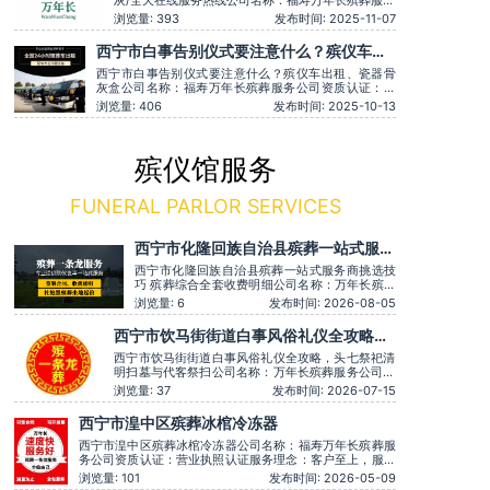
灰/全天在线服务热线公司名称：福寿万年长殡葬服务
公司资质认证：营业执照认证服务理念：客户至上，
浏览量: 393
发布时间: 2025-11-07
服务至上服务时间：全天在线用户评价：服务有认真
倾听家属需求，个性化服务很到位。主营服务：殡葬
西宁市白事告别仪式要注意什么？殡仪车出
服务、灵堂布置、丧葬一条龙、殡仪车出租、白事服
租、瓷器骨灰盒
务、灵车接运、殡葬用品、
西宁市白事告别仪式要注意什么？殡仪车出租、瓷器骨
灰盒公司名称：福寿万年长殡葬服务公司资质认证：营
业执照认证服务理念：客户至上，服务至上用户评价：
浏览量: 406
发布时间: 2025-10-13
专业细致入微，服务温暖人心。主营服务：殡葬服务、
灵堂布置、丧葬一条龙、殡仪车出租、白事服务、灵车
接运、殡葬用品、长途跨省殡葬用车、火化预约，下葬
安葬礼仪服务
殡仪馆服务
FUNERAL PARLOR SERVICES
西宁市化隆回族自治县殡葬一站式服务
商挑选技巧 殡葬综合全套收费明细
西宁市化隆回族自治县殡葬一站式服务商挑选技
巧 殡葬综合全套收费明细公司名称：万年长殡葬
服务公司资质认证：营业执照认证服务理念：客
浏览量: 6
发布时间: 2026-08-05
户至上，服务至上服务时间：全天在线主营服
务：殡葬服务-灵堂布置-丧葬一条龙-殡仪车出
西宁市饮马街街道白事风俗礼仪全攻略，
租-白事服务-灵车接运-殡葬用品-长途跨省殡葬
头七祭祀清明扫墓与代客祭扫
用车-下葬安葬礼仪服务，殡仪一条龙服务服务特
西宁市饮马街街道白事风俗礼仪全攻略，头七祭祀清
色：墓地
明扫墓与代客祭扫公司名称：万年长殡葬服务公司资
质认证：营业执照认证服务理念：客户至上，服务至
浏览量: 37
发布时间: 2026-07-15
上服务时间：全天在线主营服务：殡葬服务-灵堂布
置-丧葬一条龙-殡仪车出租-白事服务-灵车接运-殡葬
西宁市湟中区殡葬冰棺冷冻器
用品-长途跨省殡葬用车-下葬安葬礼仪服务，殡仪一
条龙服务服务特色：墓地销
西宁市湟中区殡葬冰棺冷冻器公司名称：福寿万年长殡葬服
务公司资质认证：营业执照认证服务理念：客户至上，服务
至上服务时间：全天在线用户评价：丧事一条龙服务顺畅，
浏览量: 101
发布时间: 2026-05-09
解答耐心细致。主营服务：殡葬服务、灵堂布置、丧葬一条