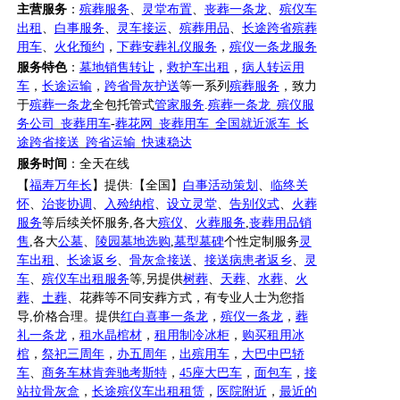
主营服务
：
殡葬服务
、
灵堂布置
、
丧葬一条龙
、
殡仪车
出租
、
白事服务
、
灵车接运
、
殡葬用品
、
长途跨省殡葬
用车
、
火化预约
，
下葬安葬礼仪服务
，
殡仪一条龙服务
服务特色
：
墓地销售转让
，
救护车出租
，
病人转运用
车
，
长途运输
，
跨省骨灰护送
等一系列
殡葬服务
，致力
于
殡葬一条龙
全包托管式
管家服务
.
殡葬一条龙
_
殡仪服
务公司
_
丧葬用车
-
葬花网
_
丧葬用车
_
全国就近派车
_
长
途跨省接送
_
跨省运输
_
快速稳达
服务时间
：全天在线
【
福寿万年长
】提供
:【全国】
白事活动策划
、
临终关
怀
、
治丧协调
、
入殓纳棺
、
设立灵堂
、
告别仪式
、
火葬
服务
等后续关怀服务
,各大
殡仪
、
火葬服务
,
丧葬用品销
售
,各大
公墓
、
陵园墓地选购
,
墓型墓碑
个性定制服务
灵
车出租
、
长途返乡
、
骨灰盒接送
、
接送病患者返乡
、
灵
车
、
殡仪车出租服务
等
,另提供
树葬
、
天葬
、
水葬
、
火
葬
、
土葬
、花葬等不同安葬方式，有专业人士为您指
导
,价格合理。提供
红白喜事一条龙
，
殡仪一条龙
，
葬
礼一条龙
，
租水晶棺材
，
租用制冷冰柜
，
购买租用冰
棺
，
祭祀三周年
，
办五周年
，
出殡用车
，
大巴中巴轿
车
、
商务车林肯奔驰考斯特
，
45座大巴车
，
面包车
，
接
站拉骨灰盒
，
长途殡仪车出租租赁
，
医院附近
，
最近的