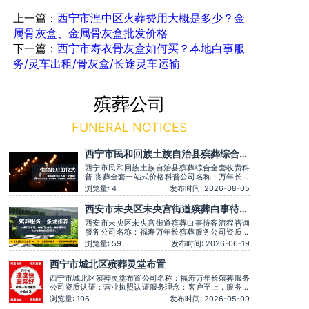
上一篇：
西宁市湟中区火葬费用大概是多少？金
属骨灰盒、金属骨灰盒批发价格
下一篇：
西宁市寿衣骨灰盒如何买？本地白事服
务/灵车出租/骨灰盒/长途灵车运输
殡葬公司
FUNERAL NOTICES
西宁市民和回族土族自治县殡葬综合全
套收费科普 丧葬全套一站式价格科普
西宁市民和回族土族自治县殡葬综合全套收费科
普 丧葬全套一站式价格科普公司名称：万年长殡
葬服务公司资质认证：营业执照认证服务理念：
浏览量: 4
发布时间: 2026-08-05
客户至上，服务至上服务时间：全天在线主营服
务：殡葬服务-灵堂布置-丧葬一条龙-殡仪车出
西安市未央区未央宫街道殡葬白事待客
租-白事服务-灵车接运-殡葬用品-长途跨省殡葬
流程咨询服务
用车-下葬安葬礼仪服务，殡仪一条龙服务服务特
西安市未央区未央宫街道殡葬白事待客流程咨询
色：墓
服务公司名称：福寿万年长殡葬服务公司资质认
证：营业执照认证服务理念：客户至上，服务至
浏览量: 59
发布时间: 2026-06-19
上服务时间：全天在线用户评价：丧事一条龙服
务顺畅，解答耐心细致。主营服务：殡葬服务、
西宁市城北区殡葬灵堂布置
灵堂布置、丧葬一条龙、殡仪车出租、白事服
务、灵车接运、殡葬用品、长途跨省殡葬用车、
西宁市城北区殡葬灵堂布置公司名称：福寿万年长殡葬服务
预约，下
公司资质认证：营业执照认证服务理念：客户至上，服务至
上服务时间：全天在线用户评价：丧事一条龙服务顺畅，解
浏览量: 106
发布时间: 2026-05-09
答耐心细致。主营服务：殡葬服务、灵堂布置、丧葬一条