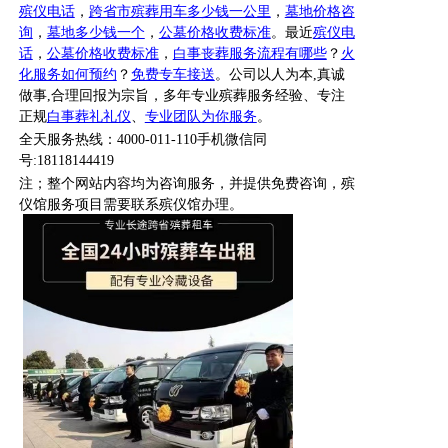
殡仪电话
，
跨省市殡葬用车多少钱一公里
，
墓地价格咨
询
，
墓地多少钱一个
，
公墓价格收费标准
。最近
殡仪电
话
，
公墓价格收费标准
，
白事丧葬服务流程有哪些
？
火
化服务如何预约
？
免费专车接送
。公司以人为本
,真诚
做事,合理回报为宗旨，多年专业殡葬服务经验、专注
正规
白事葬礼礼仪
、
专业团队为你服务
。
全天服务热线
：
4000-011-110
手机微信同
号
:18118144419
注；整个网站内容均为咨询服务，并提供免费咨询，殡
仪馆服务项目需要联系殡仪馆办理。