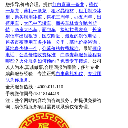
您指导,价格合理。提供
红白喜事一条龙
，
殡仪
一条龙
，
葬礼一条龙
，
租水晶棺材
，
租用制冷冰
柜
，
购买租用冰棺
，
祭祀三周年
，
办五周年
，
出
殡用车
，
大巴中巴轿车
、
商务车林肯奔驰考斯
特
，
座大巴车
，
面包车
，
接站拉骨灰盒
，
长途
45
殡仪车出租租赁
，
医院附近
，
最近的殡仪电话
，
跨省市殡葬用车多少钱一公里
，
墓地价格咨询
，
墓地多少钱一个
，
公墓价格收费标准
。最近
殡仪
电话
，
公墓价格收费标准
，
白事丧葬服务流程有
哪些
？
火化服务如何预约
？
免费专车接送
。公司
以人为本,真诚做事,合理回报为宗旨，多年专业
殡葬服务经验、专注正规
白事葬礼礼仪
、
专业团
队为你服务
。
全天服务热线
：4000-011-110
手机微信同号:18118144419
注；
整个网站内容均为咨询服务，并提供免费咨
询，殡仪馆服务项目需要联系殡仪馆办理
。