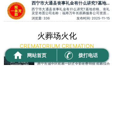
隐形消费。主营服务：殡葬服务、灵堂布置、丧葬一
西宁市大通县丧事礼金有什么讲究?墓地
条龙、殡仪车出租、白事服务、灵车接运、殡葬用
价格、丧礼灵堂布置
品、长途跨省殡葬用车、火化预
西宁市大通县丧事礼金有什么讲究?墓地价格、丧礼
灵堂布置公司名称：福寿万年长殡葬服务公司资质认
证：营业执照认证服务理念：客户至上，服务至上服
浏览量: 336
发布时间: 2025-11-15
务时间：全天在线用户评价：价格透明，没有隐形消
费。主营服务：殡葬服务、灵堂布置、丧葬一条龙、
殡仪车出租、白事服务、灵车接运、殡葬用品、长途
跨省殡葬用车、火化预约，下
火葬场火化
CREMATORIUM CREMATION
网站首页
拨打电话
西宁市城中区殡葬一站式全套收费明细
殡葬综合机构服务商科普
西宁市城中区殡葬一站式全套收费明细 殡葬综合
机构服务商科普公司名称：万年长殡葬服务公司
资质认证：营业执照认证服务理念：客户至上，
浏览量: 6
发布时间: 2026-08-05
服务至上服务时间：全天在线主营服务：殡葬服
务-灵堂布置-丧葬一条龙-殡仪车出租-白事服务-
西宁市古城台街道临终关怀与哀伤辅导，
灵车接运-殡葬用品-长途跨省殡葬用车-下葬安葬
丧亲心理疏导及安宁疗护资源推荐
礼仪服务，殡仪一条龙服务服务特色：墓地销售
西宁市古城台街道临终关怀与哀伤辅导，丧亲心理疏
转让
导及安宁疗护资源推荐公司名称：万年长殡葬服务公
司资质认证：营业执照认证服务理念：客户至上，服
浏览量: 40
发布时间: 2026-07-15
务至上服务时间：全天在线主营服务：殡葬服务-灵
堂布置-丧葬一条龙-殡仪车出租-白事服务-灵车接运-
西安市未央区张家堡街道殡葬异地转运
殡葬用品-长途跨省殡葬用车-下葬安葬礼仪服务，殡
咨询服务
仪一条龙服务服务特色：墓
西安市未央区张家堡街道殡葬异地转运咨询服务
公司名称：福寿万年长殡葬服务公司资质认证：
营业执照认证服务理念：客户至上，服务至上服
浏览量: 59
发布时间: 2026-06-19
务时间：全天在线用户评价：丧事一条龙服务顺
畅，解答耐心细致。主营服务：殡葬服务、灵堂
西宁市互助土族自治县殡葬殡仪车出租、
布置、丧葬一条龙、殡仪车出租、白事服务、灵
车接运、殡葬用品、长途跨省殡葬用车、预约，