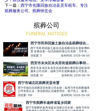
下一篇：
西宁市化隆回族自治县灵车租车、专注
殡葬服务公司、殡葬悼念会
殡葬公司
FUNERAL NOTICES
西宁市民和回族土族自治县殡葬综合全
套收费科普 丧葬全套一站式价格科普
西宁市民和回族土族自治县殡葬综合全套收费科
普 丧葬全套一站式价格科普公司名称：万年长殡
葬服务公司资质认证：营业执照认证服务理念：
浏览量: 5
发布时间: 2026-08-05
客户至上，服务至上服务时间：全天在线主营服
务：殡葬服务-灵堂布置-丧葬一条龙-殡仪车出
西安市未央区未央宫街道殡葬白事待客
租-白事服务-灵车接运-殡葬用品-长途跨省殡葬
流程咨询服务
用车-下葬安葬礼仪服务，殡仪一条龙服务服务特
西安市未央区未央宫街道殡葬白事待客流程咨询
色：墓
服务公司名称：福寿万年长殡葬服务公司资质认
证：营业执照认证服务理念：客户至上，服务至
浏览量: 61
发布时间: 2026-06-19
上服务时间：全天在线用户评价：丧事一条龙服
务顺畅，解答耐心细致。主营服务：殡葬服务、
西宁市城北区殡葬灵堂布置
灵堂布置、丧葬一条龙、殡仪车出租、白事服
务、灵车接运、殡葬用品、长途跨省殡葬用车、
西宁市城北区殡葬灵堂布置公司名称：福寿万年长殡葬服务
预约，下
公司资质认证：营业执照认证服务理念：客户至上，服务至
上服务时间：全天在线用户评价：丧事一条龙服务顺畅，解
浏览量: 106
发布时间: 2026-05-09
答耐心细致。主营服务：殡葬服务、灵堂布置、丧葬一条
龙、殡仪车出租、白事服务、灵车接运、殡葬用品、长途跨
西宁市殡葬长途跨省返乡回家
省殡葬用车、火化预约，下葬安葬礼仪服务，殡
西宁市殡葬长途跨省返乡回家公司名称：福寿万年长
殡葬服务公司资质认证：营业执照认证服务理念：客