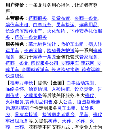
用户评价
：
一条龙服务
用心得体，让逝者有尊
严。
主营服务
：
殡葬服务
、
灵堂布置
、
丧葬一条龙
、
殡仪车出租
、
白事服务
、
灵车接运
、
殡葬用品
、
长途跨省殡葬用车
、
火化预约
，
下葬安葬礼仪服
务
，
殡仪一条龙服务
服务特色
：
墓地销售转让
，
救护车出租
，
病人转
运用车
，
长途运输
，
跨省骨灰护送
等一系列
殡葬
服务
，致力于
殡葬一条龙
全包托管式
管家服务
.
殡葬一条龙
_
殡仪服务公司
_
丧葬用车
-
葬花网
_
丧
葬用车
_
全国就近派车
_
长途跨省接送
_
跨省运输
_
快速稳达
【
福寿万年长
】提供:【全国】
白事活动策划
、
临终关怀
、
治丧协调
、
入殓纳棺
、
设立灵堂
、
告
别仪式
、
火葬服务
等后续关怀服务,各大
殡仪
、
火葬服务
,
丧葬用品销售
,各大
公墓
、
陵园墓地选
购
,
墓型墓碑
个性定制服务
灵车出租
、
长途返
乡
、
骨灰盒接送
、
接送病患者返乡
、
灵车
、
殡仪
车出租服务
等,另提供
树葬
、
天葬
、
水葬
、
火
葬
、
土葬
、花葬等不同安葬方式，有专业人士为