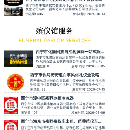
服务、灵堂布置、丧葬一条龙、殡仪车出租、白事服
租、瓷器骨灰盒
务、灵车接运、殡葬用品、
西宁市白事告别仪式要注意什么？殡仪车出租、瓷器骨
灰盒公司名称：福寿万年长殡葬服务公司资质认证：营
业执照认证服务理念：客户至上，服务至上用户评价：
浏览量: 406
发布时间: 2025-10-13
专业细致入微，服务温暖人心。主营服务：殡葬服务、
灵堂布置、丧葬一条龙、殡仪车出租、白事服务、灵车
接运、殡葬用品、长途跨省殡葬用车、火化预约，下葬
安葬礼仪服务
殡仪馆服务
FUNERAL PARLOR SERVICES
西宁市化隆回族自治县殡葬一站式服务
商挑选技巧 殡葬综合全套收费明细
西宁市化隆回族自治县殡葬一站式服务商挑选技
巧 殡葬综合全套收费明细公司名称：万年长殡葬
服务公司资质认证：营业执照认证服务理念：客
浏览量: 6
发布时间: 2026-08-05
户至上，服务至上服务时间：全天在线主营服
务：殡葬服务-灵堂布置-丧葬一条龙-殡仪车出
西宁市饮马街街道白事风俗礼仪全攻略，
租-白事服务-灵车接运-殡葬用品-长途跨省殡葬
头七祭祀清明扫墓与代客祭扫
用车-下葬安葬礼仪服务，殡仪一条龙服务服务特
西宁市饮马街街道白事风俗礼仪全攻略，头七祭祀清
色：墓地
明扫墓与代客祭扫公司名称：万年长殡葬服务公司资
质认证：营业执照认证服务理念：客户至上，服务至
浏览量: 38
发布时间: 2026-07-15
上服务时间：全天在线主营服务：殡葬服务-灵堂布
置-丧葬一条龙-殡仪车出租-白事服务-灵车接运-殡葬
西宁市湟中区殡葬冰棺冷冻器
用品-长途跨省殡葬用车-下葬安葬礼仪服务，殡仪一
条龙服务服务特色：墓地销
西宁市湟中区殡葬冰棺冷冻器公司名称：福寿万年长殡葬服
务公司资质认证：营业执照认证服务理念：客户至上，服务
至上服务时间：全天在线用户评价：丧事一条龙服务顺畅，
浏览量: 101
发布时间: 2026-05-09
解答耐心细致。主营服务：殡葬服务、灵堂布置、丧葬一条
龙、殡仪车出租、白事服务、灵车接运、殡葬用品、长途跨
西宁市海东市殡葬殡仪车出租、殡葬殡仪车运
省殡葬用车、火化预约，下葬安葬礼仪服务，
输灵车护送接运
西宁市海东市殡葬殡仪车出租、殡葬殡仪车运输灵车护送接