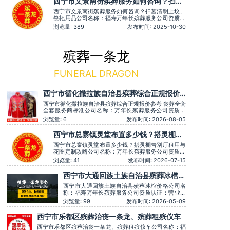
西宁市文景南街殡葬服务如何咨询？扫墓
服务、灵堂布置、丧葬一条龙、殡仪车出租、白事服
清明上坟、祭祀用品
务、灵车接运、殡葬用品、
西宁市文景南街殡葬服务如何咨询？扫墓清明上坟、
祭祀用品公司名称：福寿万年长殡葬服务公司资质认
证：营业执照认证服务理念：客户至上，服务至上用
浏览量: 389
发布时间: 2025-10-30
户评价：灵堂布置庄严，音乐选择也很贴切。主营服
务：殡葬服务、灵堂布置、丧葬一条龙、殡仪车出
租、白事服务、灵车接运、殡葬用品、长途跨省殡葬
用车、火化预约，下葬安葬礼
殡葬一条龙
FUNERAL DRAGON
西宁市循化撒拉族自治县殡葬综合正规报价
参考 丧葬全套全套服务商标准
西宁市循化撒拉族自治县殡葬综合正规报价参考 丧葬全套
全套服务商标准公司名称：万年长殡葬服务公司资质认
证：营业执照认证服务理念：客户至上，服务至上服务时
浏览量: 6
发布时间: 2026-08-05
间：全天在线主营服务：殡葬服务-灵堂布置-丧葬一条
龙-殡仪车出租-白事服务-灵车接运-殡葬用品-长途跨省殡
西宁市总寨镇灵堂布置多少钱？搭灵棚告
葬用车-下葬安葬礼仪服务，殡仪一条龙服务服务特色：
别厅租用与花圈定制攻略
墓地
西宁市总寨镇灵堂布置多少钱？搭灵棚告别厅租用与
花圈定制攻略公司名称：万年长殡葬服务公司资质认
证：营业执照认证服务理念：客户至上，服务至上服
浏览量: 41
发布时间: 2026-07-15
务时间：全天在线主营服务：殡葬服务-灵堂布置-丧
葬一条龙-殡仪车出租-白事服务-灵车接运-殡葬用品-
西宁市大通回族土族自治县殡葬冰棺价
长途跨省殡葬用车-下葬安葬礼仪服务，殡仪一条龙
格
服务服务特色：墓地销售转
西宁市大通回族土族自治县殡葬冰棺价格公司名
称：福寿万年长殡葬服务公司资质认证：营业执
照认证服务理念：客户至上，服务至上服务时
浏览量: 99
发布时间: 2026-05-09
间：全天在线用户评价：丧事一条龙服务顺畅，
解答耐心细致。主营服务：殡葬服务、灵堂布
西宁市乐都区殡葬治丧一条龙、殡葬租殡仪车
置、丧葬一条龙、殡仪车出租、白事服务、灵车
接运、殡葬用品、长途跨省殡葬用车、火化预
西宁市乐都区殡葬治丧一条龙、殡葬租殡仪车公司名称：福