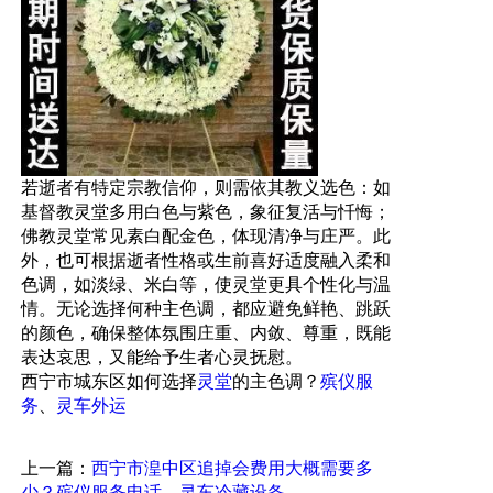
若逝者有特定宗教信仰，则需依其教义选色：如
基督教灵堂多用白色与紫色，象征复活与忏悔；
佛教灵堂常见素白配金色，体现清净与庄严。此
外，也可根据逝者性格或生前喜好适度融入柔和
色调，如淡绿、米白等，使灵堂更具个性化与温
情。无论选择何种主色调，都应避免鲜艳、跳跃
的颜色，确保整体氛围庄重、内敛、尊重，既能
表达哀思，又能给予生者心灵抚慰。
灵堂
殡仪服
西宁市城东区如何选择
的主色调？
务
灵车
、
外运
上一篇：
西宁市湟中区追掉会费用大概需要多
少？殡仪服务电话、灵车冷藏设备