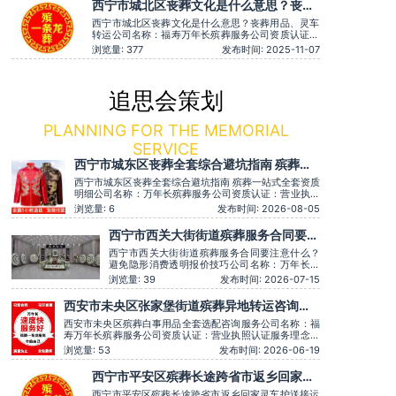
西宁市城北区丧葬文化是什么意思？丧葬
条龙、殡仪车出租、白事服务、灵车接运、殡葬用
用品、灵车转运
品、长途跨省殡葬用车、火化
西宁市城北区丧葬文化是什么意思？丧葬用品、灵车
转运公司名称：福寿万年长殡葬服务公司资质认证：
营业执照认证服务理念：客户至上，服务至上服务时
浏览量: 377
发布时间: 2025-11-07
间：全天在线用户评价：服务有认真倾听家属需求，
个性化服务很到位。主营服务：殡葬服务、灵堂布
置、丧葬一条龙、殡仪车出租、白事服务、灵车接
运、殡葬用品、长途跨省殡葬用
追思会策划
PLANNING FOR THE MEMORIAL
SERVICE
西宁市城东区丧葬全套综合避坑指南 殡葬一
站式全套资质明细
西宁市城东区丧葬全套综合避坑指南 殡葬一站式全套资质
明细公司名称：万年长殡葬服务公司资质认证：营业执照
认证服务理念：客户至上，服务至上服务时间：全天在线
浏览量: 6
发布时间: 2026-08-05
主营服务：殡葬服务-灵堂布置-丧葬一条龙-殡仪车出租-
白事服务-灵车接运-殡葬用品-长途跨省殡葬用车-下葬安
西宁市西关大街街道殡葬服务合同要注
葬礼仪服务，殡仪一条龙服务服务特色：墓地销售转让，
意什么？避免隐形消费透明报价技巧
西宁市西关大街街道殡葬服务合同要注意什么？
避免隐形消费透明报价技巧公司名称：万年长殡
葬服务公司资质认证：营业执照认证服务理念：
浏览量: 39
发布时间: 2026-07-15
客户至上，服务至上服务时间：全天在线主营服
务：殡葬服务-灵堂布置-丧葬一条龙-殡仪车出
西安市未央区张家堡街道殡葬异地转运咨询服
租-白事服务-灵车接运-殡葬用品-长途跨省殡葬
务
用车-下葬安葬礼仪服务，殡仪一条龙服务服务特
西安市未央区殡葬白事用品全套选配咨询服务公司名称：福
色：墓
寿万年长殡葬服务公司资质认证：营业执照认证服务理念：
客户至上，服务至上服务时间：全天在线用户评价：丧事一
浏览量: 53
发布时间: 2026-06-19
条龙服务顺畅，解答耐心细致。主营服务：殡葬服务、灵堂
布置、丧葬一条龙、殡仪车出租、白事服务、灵车接运、殡
西宁市平安区殡葬长途跨省市返乡回家灵
葬用品、长途跨省殡葬用车、预约，下葬安葬
车护送接运明细价格
西宁市平安区殡葬长途跨省市返乡回家灵车护送接运