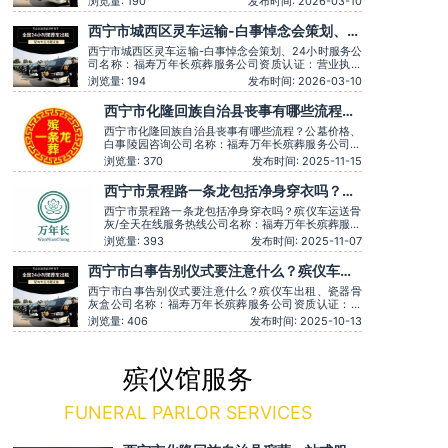
浏览量: 190
发布时间: 2026-03-10
时间：全天在线用户评价：时间守约，从不拖沓误事。
主营服务：殡葬服务、灵堂布置、丧葬一条龙、殡仪车
西宁市城西区灵车运输​-白事悼念会策划、
出租、白事服务、灵车接运、殡葬用品、长途跨省殡葬
24小时服务
用车、火化预
西宁市城西区灵车运输-白事悼念会策划、24小时服务公
司名称：福寿万年长殡葬服务公司资质认证：营业执照
认证服务理念：客户至上，服务至上服务时间：全天在
浏览量: 194
发布时间: 2026-03-10
线用户评价：时间守约，从不拖沓误事。主营服务：殡
葬服务、灵堂布置、丧葬一条龙、殡仪车出租、白事服
西宁市化隆回族自治县丧事有哪些流程？
务、灵车接运、殡葬用品、长途跨省殡葬用车、火化预
公墓价格、白事陵园咨询
约，下葬安葬
西宁市化隆回族自治县丧事有哪些流程？公墓价格、
白事陵园咨询公司名称：福寿万年长殡葬服务公司资
质认证：营业执照认证服务理念：客户至上，服务至
浏览量: 370
发布时间: 2025-11-15
上服务时间：全天在线用户评价：价格透明，没有隐
形消费。主营服务：殡葬服务、灵堂布置、丧葬一条
西宁市景程路一条龙包括净身穿衣吗？殡
龙、殡仪车出租、白事服务、灵车接运、殡葬用品、
仪车运送骨灰/全天在线服务热线
长途跨省殡葬用车、火化预
西宁市景程路一条龙包括净身穿衣吗？殡仪车运送骨
灰/全天在线服务热线公司名称：福寿万年长殡葬服务
公司资质认证：营业执照认证服务理念：客户至上，
浏览量: 393
发布时间: 2025-11-07
服务至上服务时间：全天在线用户评价：服务有认真
倾听家属需求，个性化服务很到位。主营服务：殡葬
西宁市白事告别仪式要注意什么？殡仪车出
服务、灵堂布置、丧葬一条龙、殡仪车出租、白事服
租、瓷器骨灰盒
务、灵车接运、殡葬用品、
西宁市白事告别仪式要注意什么？殡仪车出租、瓷器骨
灰盒公司名称：福寿万年长殡葬服务公司资质认证：营
业执照认证服务理念：客户至上，服务至上用户评价：
浏览量: 406
发布时间: 2025-10-13
专业细致入微，服务温暖人心。主营服务：殡葬服务、
灵堂布置、丧葬一条龙、殡仪车出租、白事服务、灵车
接运、殡葬用品、长途跨省殡葬用车、火化预约，下葬
安葬礼仪服务
殡仪馆服务
FUNERAL PARLOR SERVICES