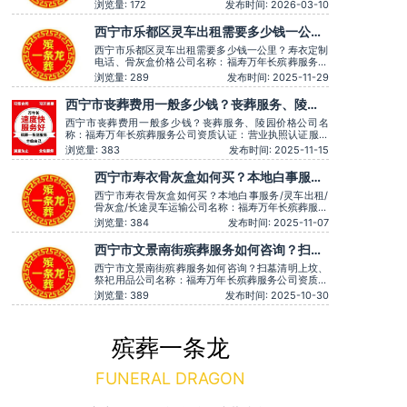
证：营业执照认证服务理念：客户至上，服务至上服
浏览量: 172
发布时间: 2026-03-10
务时间：全天在线用户评价：时间守约，从不拖沓误
事。主营服务：殡葬服务、灵堂布置、丧葬一条龙、
西宁市乐都区灵车出租需要多少钱一公
殡仪车出租、白事服务、灵车接运、殡葬用品、长途
里？寿衣定制电话、骨灰盒价格
跨省殡葬用车、火化预约，下葬
西宁市乐都区灵车出租需要多少钱一公里？寿衣定制
电话、骨灰盒价格公司名称：福寿万年长殡葬服务公
司资质认证：营业执照认证服务理念：客户至上，服
浏览量: 289
发布时间: 2025-11-29
务至上服务时间：全天在线用户评价：服务时言语温
和，安抚情绪很到位，专业可靠。主营服务：殡葬服
西宁市丧葬费用一般多少钱？丧葬服务、陵园
务、灵堂布置、丧葬一条龙、殡仪车出租、白事服
价格
务、灵车接运、殡葬用品、长
西宁市丧葬费用一般多少钱？丧葬服务、陵园价格公司名
称：福寿万年长殡葬服务公司资质认证：营业执照认证服务
理念：客户至上，服务至上服务时间：全天在线用户评价：
浏览量: 383
发布时间: 2025-11-15
价格透明，没有隐形消费。主营服务：殡葬服务、灵堂布
置、丧葬一条龙、殡仪车出租、白事服务、灵车接运、殡葬
西宁市寿衣骨灰盒如何买？本地白事服务/
用品、长途跨省殡葬用车、火化预约，下葬安葬礼
灵车出租/骨灰盒/长途灵车运输
西宁市寿衣骨灰盒如何买？本地白事服务/灵车出租/
骨灰盒/长途灵车运输公司名称：福寿万年长殡葬服务
公司资质认证：营业执照认证服务理念：客户至上，
浏览量: 384
发布时间: 2025-11-07
服务至上服务时间：全天在线用户评价：服务有认真
倾听家属需求，个性化服务很到位。主营服务：殡葬
西宁市文景南街殡葬服务如何咨询？扫墓
服务、灵堂布置、丧葬一条龙、殡仪车出租、白事服
清明上坟、祭祀用品
务、灵车接运、殡葬用品、
西宁市文景南街殡葬服务如何咨询？扫墓清明上坟、
祭祀用品公司名称：福寿万年长殡葬服务公司资质认
证：营业执照认证服务理念：客户至上，服务至上用
浏览量: 389
发布时间: 2025-10-30
户评价：灵堂布置庄严，音乐选择也很贴切。主营服
务：殡葬服务、灵堂布置、丧葬一条龙、殡仪车出
租、白事服务、灵车接运、殡葬用品、长途跨省殡葬
用车、火化预约，下葬安葬礼
殡葬一条龙
FUNERAL DRAGON