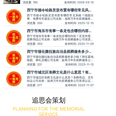
司资质认证：营业执照认证服务理念：客户至上，服务
浏览量: 185
发布时间: 2026-03-10
至上服务时间：全天在线用户评价：时间守约，从不拖
沓误事。主营服务：殡葬服务、灵堂布置、丧葬一条
西宁市德令哈路灵堂布置有哪些常见风
龙、殡仪车出租、白事服务、灵车接运、殡葬用品、长
格？陵园白事、免费专车接送
途跨省殡葬用车
西宁市德令哈路灵堂布置有哪些常见风格？陵园白
事、免费专车接送公司名称：福寿万年长殡葬服务公
司资质认证：营业执照认证服务理念：客户至上，服
浏览量: 300
发布时间: 2025-12-15
务至上服务时间：全天在线用户评价：一条龙服务用
心得体，让逝者有尊严。主营服务：殡葬服务、灵堂
西宁市海东市丧事一条龙包含哪些内容？
布置、丧葬一条龙、殡仪车出租、白事服务、灵车接
灵堂布置、殡葬用品
运、殡葬用品、长途跨省殡葬
西宁市海东市丧事一条龙包含哪些内容？灵堂布置、
殡葬用品公司名称：福寿万年长殡葬服务公司资质认
证：营业执照认证服务理念：客户至上，服务至上服
浏览量: 350
发布时间: 2025-11-29
务时间：全天在线用户评价：服务时言语温和，安抚
情绪很到位，专业可靠。主营服务：殡葬服务、灵堂
西宁市循化撒拉族自治县殡葬服务多少
布置、丧葬一条龙、殡仪车出租、白事服务、灵车接
钱？附近墓地陵园、葬礼灵棚
运、殡葬用品、长途跨省殡
西宁市循化撒拉族自治县殡葬服务多少钱？附近墓地
陵园、葬礼灵棚公司名称：福寿万年长殡葬服务公司
资质认证：营业执照认证服务理念：客户至上，服务
浏览量: 331
发布时间: 2025-11-15
至上服务时间：全天在线用户评价：价格透明，没有
隐形消费。主营服务：殡葬服务、灵堂布置、丧葬一
西宁市城北区丧葬文化是什么意思？丧葬
条龙、殡仪车出租、白事服务、灵车接运、殡葬用
用品、灵车转运
品、长途跨省殡葬用车、火化
西宁市城北区丧葬文化是什么意思？丧葬用品、灵车
转运公司名称：福寿万年长殡葬服务公司资质认证：
营业执照认证服务理念：客户至上，服务至上服务时
浏览量: 377
发布时间: 2025-11-07
间：全天在线用户评价：服务有认真倾听家属需求，
个性化服务很到位。主营服务：殡葬服务、灵堂布
置、丧葬一条龙、殡仪车出租、白事服务、灵车接
运、殡葬用品、长途跨省殡葬用
追思会策划
PLANNING FOR THE MEMORIAL
SERVICE