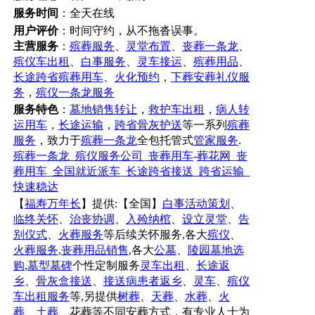
服务时间
：全天在线
用户评价
：
时间守约，从不拖沓误事。
主营服务
：
殡葬服务
、
灵堂布置
、
丧葬一条龙
、
殡仪车出租
、
白事服务
、
灵车接运
、
殡葬用品
、
长途跨省殡葬用车
、
火化预约
，
下葬安葬礼仪服
务
，
殡仪一条龙服务
服务特色
：
墓地销售转让
，
救护车出租
，
病人转
运用车
，
长途运输
，
跨省骨灰护送
等一系列
殡葬
服务
，致力于
殡葬一条龙
全包托管式
管家服务
.
殡葬一条龙
_
殡仪服务公司
_
丧葬用车
-
葬花网
_
丧
葬用车
_
全国就近派车
_
长途跨省接送
_
跨省运输
_
快速稳达
【
福寿万年长
】提供:【全国】
白事活动策划
、
临终关怀
、
治丧协调
、
入殓纳棺
、
设立灵堂
、
告
别仪式
、
火葬服务
等后续关怀服务,各大
殡仪
、
火葬服务
,
丧葬用品销售
,各大
公墓
、
陵园墓地选
购
,
墓型墓碑
个性定制服务
灵车出租
、
长途返
乡
、
骨灰盒接送
、
接送病患者返乡
、
灵车
、
殡仪
车出租服务
等,另提供
树葬
、
天葬
、
水葬
、
火
葬
、
土葬
、花葬等不同安葬方式，有专业人士为