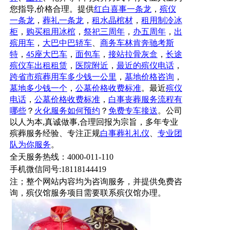
您指导,价格合理。提供
红白喜事一条龙
，
殡仪
一条龙
，
葬礼一条龙
，
租水晶棺材
，
租用制冷冰
柜
，
购买租用冰棺
，
祭祀三周年
，
办五周年
，
出
殡用车
，
大巴中巴轿车
、
商务车林肯奔驰考斯
特
，
座大巴车
，
面包车
，
接站拉骨灰盒
，
长途
45
殡仪车出租租赁
，
医院附近
，
最近的殡仪电话
，
跨省市殡葬用车多少钱一公里
，
墓地价格咨询
，
墓地多少钱一个
，
公墓价格收费标准
。最近
殡仪
电话
，
公墓价格收费标准
，
白事丧葬服务流程有
哪些
？
火化服务如何预约
？
免费专车接送
。公司
以人为本,真诚做事,合理回报为宗旨，多年专业
殡葬服务经验、专注正规
白事葬礼礼仪
、
专业团
队为你服务
。
全天服务热线
：4000-011-110
手机微信同号:18118144419
注；
整个网站内容均为咨询服务，并提供免费咨
询，殡仪馆服务项目需要联系殡仪馆办理
。